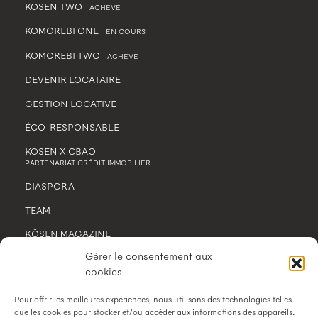
KOSEN TWO
ACHEVÉ
KOMOREBI ONE
EN COURS
KOMOREBI TWO
ACHEVÉ
DEVENIR LOCATAIRE
GESTION LOCATIVE
ÉCO-RESPONSABLE
KOSEN X CBAO
PARTENARIAT CRÉDIT IMMOBILIER
DIASPORA
TEAM
KŌSEN MAGAZINE
Gérer le consentement aux
CONTACT
cookies
MENTIONS LÉGALES
Pour offrir les meilleures expériences, nous utilisons des technologies telles
POLITIQUE DE CONFIDENTIALITÉ
que les cookies pour stocker et/ou accéder aux informations des appareils.