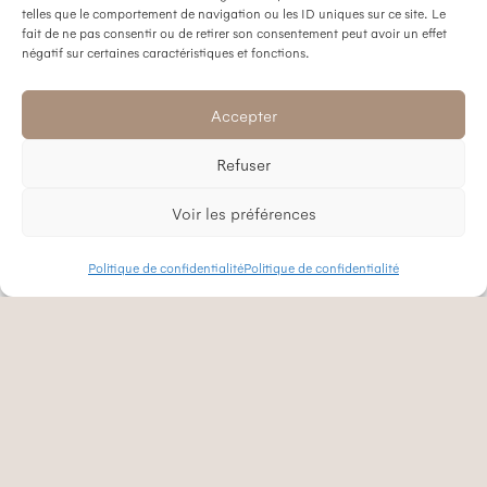
telles que le comportement de navigation ou les ID uniques sur ce site. Le
fait de ne pas consentir ou de retirer son consentement peut avoir un effet
négatif sur certaines caractéristiques et fonctions.
Accepter
Refuser
Voir les préférences
VENTE
LOCATION
Politique de confidentialité
Politique de confidentialité
scroll
Un écosystème
clé en main
Vous souhaitez investir à