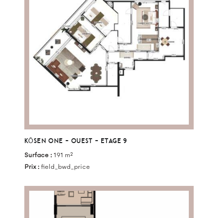
KŌSEN ONE – OUEST – ETAGE 9
Surface :
191 m²
Prix :
field_bwd_price