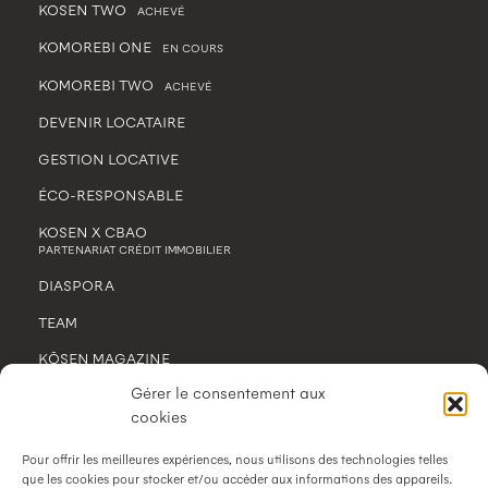
KOSEN TWO
ACHEVÉ
KOMOREBI ONE
EN COURS
KOMOREBI TWO
ACHEVÉ
DEVENIR LOCATAIRE
GESTION LOCATIVE
ÉCO-RESPONSABLE
KOSEN X CBAO
PARTENARIAT CRÉDIT IMMOBILIER
DIASPORA
TEAM
KŌSEN MAGAZINE
Gérer le consentement aux
CONTACT
cookies
MENTIONS LÉGALES
Pour offrir les meilleures expériences, nous utilisons des technologies telles
POLITIQUE DE CONFIDENTIALITÉ
que les cookies pour stocker et/ou accéder aux informations des appareils.