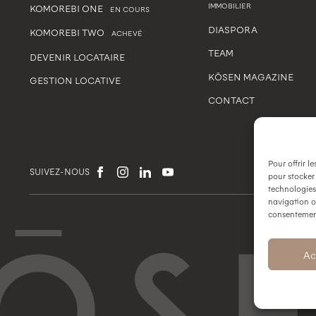
IMMOBILIER
KOMOREBI ONE
EN COURS
DIASPORA
KOMOREBI TWO
ACHEVÉ
TEAM
DEVENIR LOCATAIRE
KŌSEN MAGAZINE
GESTION LOCATIVE
CONTACT
Pour offrir l
SUIVEZ-NOUS
pour stocker
technologies
navigation ou
consentement 
Ac