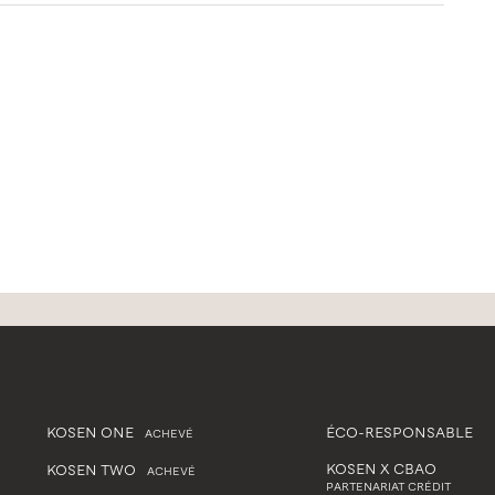
KOSEN ONE
ÉCO-RESPONSABLE
ACHEVÉ
KOSEN X CBAO
KOSEN TWO
ACHEVÉ
PARTENARIAT CRÉDIT